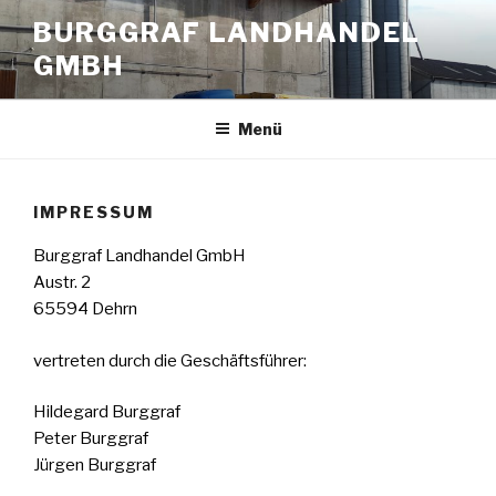
Zum
BURGGRAF LANDHANDEL
Inhalt
GMBH
springen
Menü
IMPRESSUM
Burggraf Landhandel GmbH
Austr. 2
65594 Dehrn
vertreten durch die Geschäftsführer:
Hildegard Burggraf
Peter Burggraf
Jürgen Burggraf